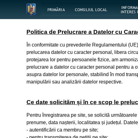
INFORMA
PRIMĂRIA
CONSILIUL LOCAL
INTERES 
Politica de Prelucrare a Datelor cu Car
În conformitate cu prevederile Regulamentului (UE)
prelucarea datelor cu caracter personal, libera circu
protejarea lor pentru persoanele fizice, am armonizat
prelucrare a datelor cu caracter personal pentru a o
asupra datelor lor personale, stabilind în mod transp
manipulării sau analizării datelor respective.
Ce date solicităm și în ce scop le prelu
Pentru înregistrarea pe site, se solicită următoarel
prenume, data nașterii, localitatea și județul. Datele
- autentificării ca membru pe site;
- pentru transmiterea de petiții pe site;