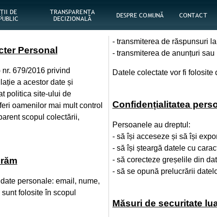
ŢII DE
TRANSPARENȚA
DESPRE COMUNĂ
CONTACT
PUBLIC
DECIZIONALĂ
- transmiterea de răspunsuri la 
acter Personal
- transmiterea de anunțuri sau 
 nr. 679/2016 privind
Datele colectate vor fi folosite
lație a acestor date și
 politica site-ului de
Confidențialitatea pers
feri oamenilor mai mult control
arent scopul colectării,
Persoanele au dreptul:
- să își acceseze și să își exp
- să își șteargă datele cu cara
crăm
- să corecteze greșelile din da
- să se opună prelucrării datelo
e date personale: email, nume,
 sunt folosite în scopul
Măsuri de securitate lu