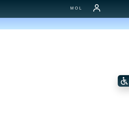
M O L