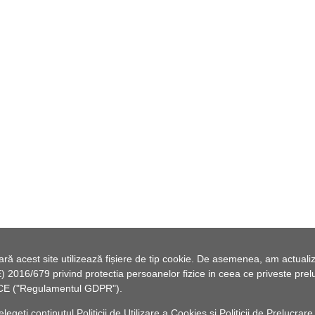
 acest site utilizează fișiere de tip cookie. De asemenea, am actualiza
2016/679 privind protectia persoanelor fizice in ceea ce priveste preluc
46/CE ("Regulamentul GDPR").
elegeți conținutul
Politicii de Utilizare a Cookies
și
Politicii de Prelucrare