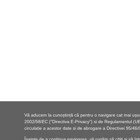
Vă aducem la cunoștință că pentru o navigare cat mai ușoară
2002/58/EC ("Directiva E-Privacy") si de Regulamentul (UE) 
circulatie a acestor date si de abrogare a Directivei 95/
Înainte de a continua navigarea, vă rugăm să citiți și să înț