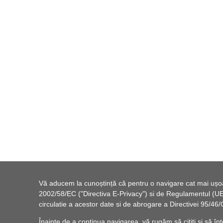
Vă aducem la cunoștință că pentru o navigare cat mai ușoară
2002/58/EC ("Directiva E-Privacy") si de Regulamentul (UE) 
circulatie a acestor date si de abrogare a Directivei 95/
Înainte de a continua navigarea, vă rugăm să citiți și să înț