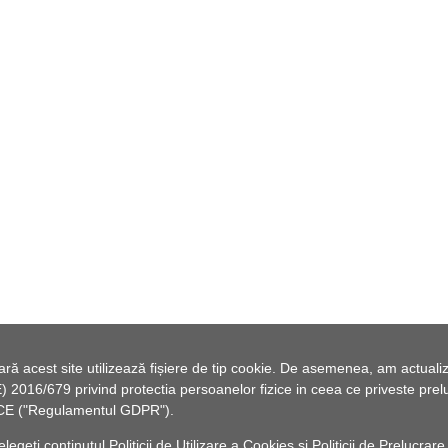
 acest site utilizează fișiere de tip cookie. De asemenea, am actualiza
2016/679 privind protectia persoanelor fizice in ceea ce priveste preluc
46/CE ("Regulamentul GDPR").
elegeți conținutul
Politicii de Utilizare a Cookies
și
Politicii de Prelucrare