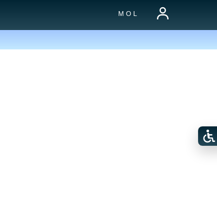
M O L