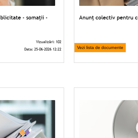
licitate - somații -
Anunț colectiv pentru c
Vezi lista de documente