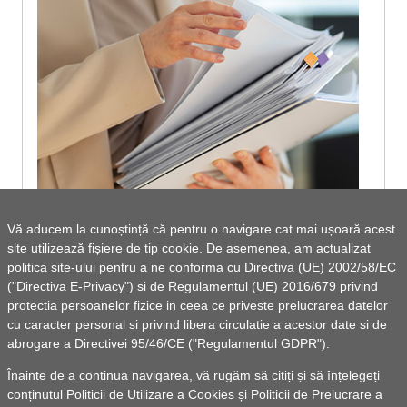
Vă aducem la cunoștință că pentru o navigare cat mai ușoară acest
Dispoziție privind stabilirea locurilor speciale
site utilizează fișiere de tip cookie. De asemenea, am actualizat
politica site-ului pentru a ne conforma cu Directiva (UE) 2002/58/EC
pentru afișaj electoral la alegerile pentru
("Directiva E-Privacy") si de Regulamentul (UE) 2016/679 privind
Președintele României din anul 2025
protectia persoanelor fizice in ceea ce priveste prelucrarea datelor
cu caracter personal si privind libera circulatie a acestor date si de
abrogare a Directivei 95/46/CE ("Regulamentul GDPR").
Vezi lista de documente
Înainte de a continua navigarea, vă rugăm să citiți și să înțelegeți
conținutul
Politicii de Utilizare a Cookies
și
Politicii de Prelucrare a