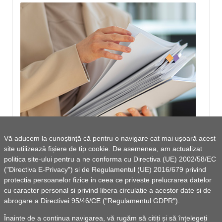
Vă aducem la cunoștință că pentru o navigare cat mai ușoară acest
site utilizează fișiere de tip cookie. De asemenea, am actualizat
RAPORT privind executia bugetara pe anul
politica site-ului pentru a ne conforma cu Directiva (UE) 2002/58/EC
("Directiva E-Privacy") si de Regulamentul (UE) 2016/679 privind
2021
protectia persoanelor fizice in ceea ce priveste prelucrarea datelor
cu caracter personal si privind libera circulatie a acestor date si de
abrogare a Directivei 95/46/CE ("Regulamentul GDPR").
Vezi lista de documente
Înainte de a continua navigarea, vă rugăm să citiți și să înțelegeți