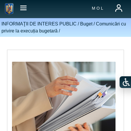
M O L
INFORMAŢII DE INTERES PUBLIC /
Buget
/
Comunicări cu
privire la execuția bugetară
/