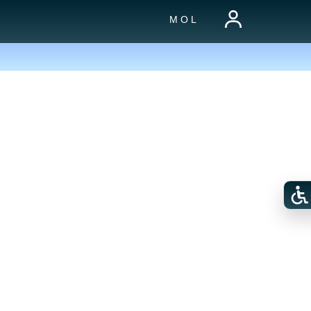
M O L