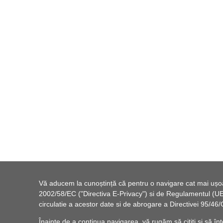
Vă aducem la cunoștință că pentru o navigare cat mai ușoară
2002/58/EC ("Directiva E-Privacy") si de Regulamentul (UE) 
circulatie a acestor date si de abrogare a Directivei 95/
Înainte de a continua navigarea, vă rugăm să citiți și să înț