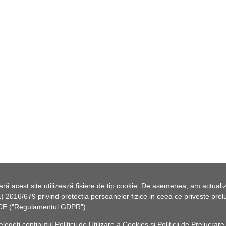
 acest site utilizează fișiere de tip cookie. De asemenea, am actualiza
2016/679 privind protectia persoanelor fizice in ceea ce priveste preluc
46/CE ("Regulamentul GDPR").
elegeți conținutul
Politicii de Utilizare a Cookies
și
Politicii de Prelucrare